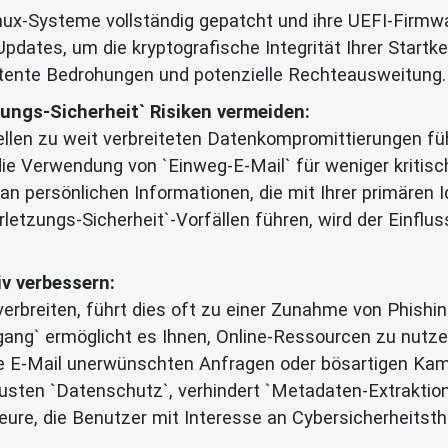
Linux-Systeme vollständig gepatcht und ihre UEFI-Firm
dates, um die kryptografische Integrität Ihrer Startke
istente Bedrohungen und potenzielle Rechteausweitung.
ungs-Sicherheit` Risiken vermeiden:
len zu weit verbreiteten Datenkompromittierungen führ
ie Verwendung von `Einweg-E-Mail` für weniger kriti
n persönlichen Informationen, die mit Ihrer primären Ide
tzungs-Sicherheit`-Vorfällen führen, wird der Einflus
v verbessern:
erbreiten, führt dies oft zu einer Zunahme von Phishi
gang` ermöglicht es Ihnen, Online-Ressourcen zu nutz
re E-Mail unerwünschten Anfragen oder bösartigen Kamp
sten `Datenschutz`, verhindert `Metadaten-Extraktion
eure, die Benutzer mit Interesse an Cybersicherheitst