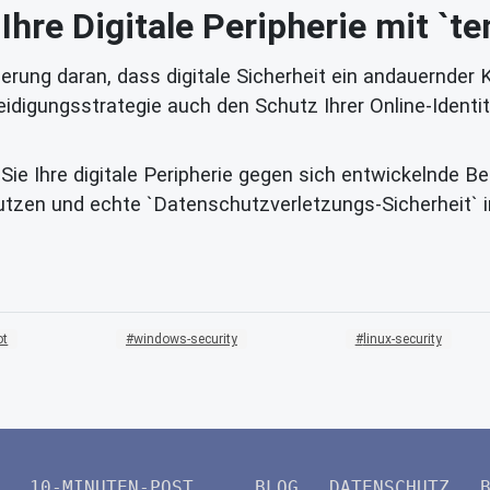
 Ihre Digitale Peripherie mit `t
innerung daran, dass digitale Sicherheit ein andauernd
eidigungsstrategie auch den Schutz Ihrer Online-Ident
 Sie Ihre digitale Peripherie gegen sich entwickelnde 
utzen und echte `Datenschutzverletzungs-Sicherheit` 
ot
windows-security
linux-security
10-MINUTEN-POST
BLOG
DATENSCHUTZ