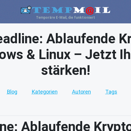
Temporäre E-Mail, die funktioniert
adline: Ablaufende K
ws & Linux – Jetzt Ih
stärken!
Blog
Kategorien
Autoren
Tags
ne: Ablaufende Krypt