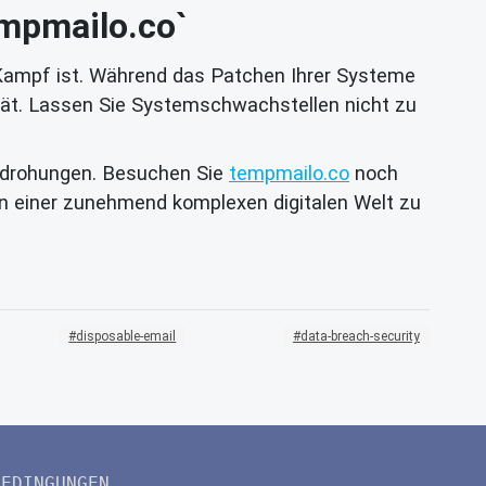
empmailo.co`
er Kampf ist. Während das Patchen Ihrer Systeme
ität. Lassen Sie Systemschwachstellen nicht zu
Bedrohungen. Besuchen Sie
tempmailo.co
noch
in einer zunehmend komplexen digitalen Welt zu
disposable-email
data-breach-security
BEDINGUNGEN