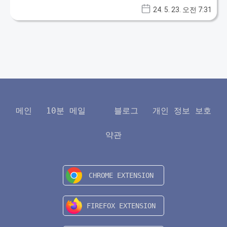
data protection issues. The team follows the
24. 5. 23. 오전 7:31
latest trends in Internet technologies to
provide its readers with up-to-date
recommendations and professional advice.
메인
10분 메일
블로그
개인 정보 보호
약관