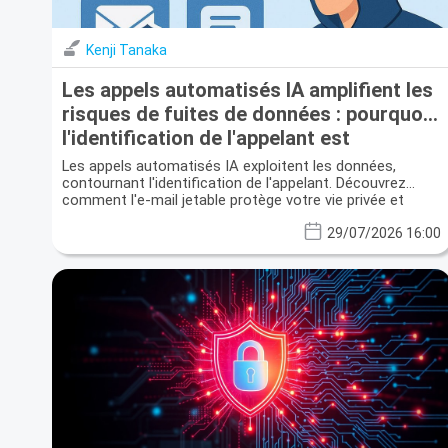
Kenji Tanaka
Les appels automatisés IA amplifient les
risques de fuites de données : pourquoi
l'identification de l'appelant est
insuffisante et l'e-mail temporaire est
Les appels automatisés IA exploitent les données,
votre bouclier
contournant l'identification de l'appelant. Découvrez
comment l'e-mail jetable protège votre vie privée et
prévient les fuites de données.
29/07/2026 16:00