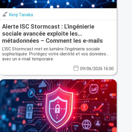
Kenji Tanaka
Alerte ISC Stormcast : L'ingénierie
sociale avancée exploite les
métadonnées – Comment les e-mails
jetables vous protègent
L'ISC Stormcast met en lumière l'ingénierie sociale
sophistiquée. Protégez votre identité et vos données
avec un e-mail temporaire.
09/06/2026 16:00