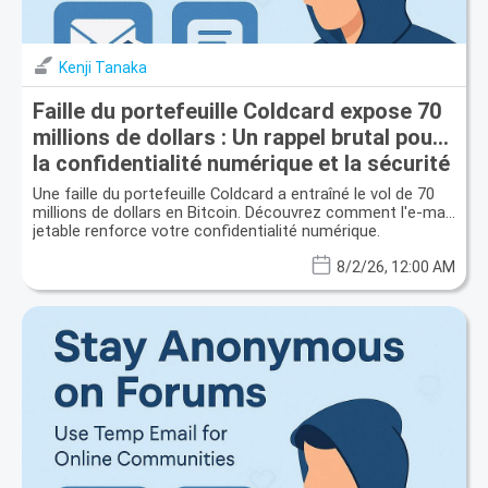
Kenji Tanaka
Faille du portefeuille Coldcard expose 70
millions de dollars : Un rappel brutal pour
la confidentialité numérique et la sécurité
des e-mails jetables
Une faille du portefeuille Coldcard a entraîné le vol de 70
millions de dollars en Bitcoin. Découvrez comment l'e-mail
jetable renforce votre confidentialité numérique.
8/2/26, 12:00 AM