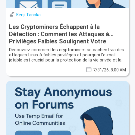
Kenji Tanaka
Les Cryptominers Échappent à la
Détection : Comment les Attaques à
Privilèges Faibles Soulignent Votre
Besoin de Sécurité E-mail Jetable
Découvrez comment les cryptominers se cachent via des
attaques Linux à faibles privilèges et pourquoi l'e-mail
jetable est crucial pour la protection de la vie privée et la
sécurité des données.
7/31/26, 8:00 AM