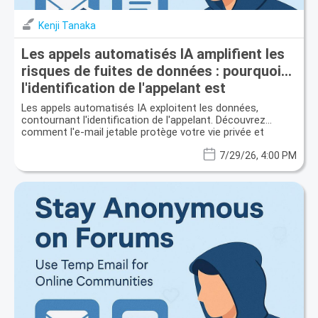
Kenji Tanaka
Les appels automatisés IA amplifient les
risques de fuites de données : pourquoi
l'identification de l'appelant est
insuffisante et l'e-mail temporaire est
Les appels automatisés IA exploitent les données,
votre bouclier
contournant l'identification de l'appelant. Découvrez
comment l'e-mail jetable protège votre vie privée et
prévient les fuites de données.
7/29/26, 4:00 PM