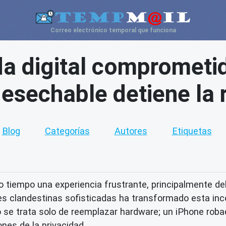
Correo electrónico temporal que funciona
da digital comprometi
esechable detiene la r
Blog
Categorías
Autores
Etiquetas
tiempo una experiencia frustrante, principalmente debid
s clandestinas sofisticadas ha transformado esta inco
 se trata solo de reemplazar hardware; un iPhone robad
ones de la privacidad.