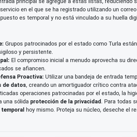
trada principal se agregue a estas listas, reduciendo 
 servicio en el que se ha registrado utilizando un corr
uesto es temporal y no está vinculado a su huella digit
e:
Grupos patrocinados por el estado como Turla está
giloso y persistente.
pal:
El compromiso inicial a menudo aprovecha su direc
icados se afiancen.
efensa Proactiva:
Utilizar una bandeja de entrada tem
s de datos
, creando un amortiguador crítico contra at
cadas operaciones patrocinadas por el estado, la higien
ga una sólida
protección de la privacidad
. Para todas s
 temporal
hoy mismo. Proteja su núcleo, deseche el re