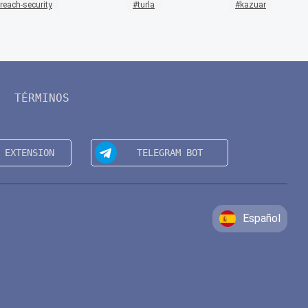
reach-security
turla
kazuar
TÉRMINOS
Español