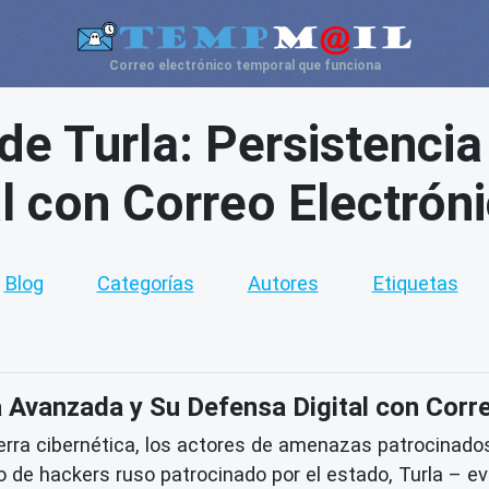
Correo electrónico temporal que funciona
de Turla: Persistenci
l con Correo Electró
Blog
Categorías
Autores
Etiquetas
a Avanzada y Su Defensa Digital con Corr
erra cibernética, los actores de amenazas patrocinado
upo de hackers ruso patrocinado por el estado, Turla – 