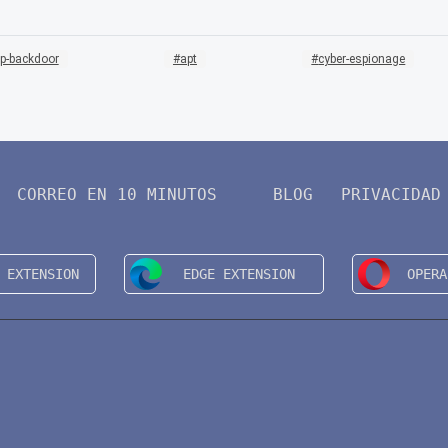
p-backdoor
apt
cyber-espionage
CORREO EN 10 MINUTOS
BLOG
PRIVACIDAD