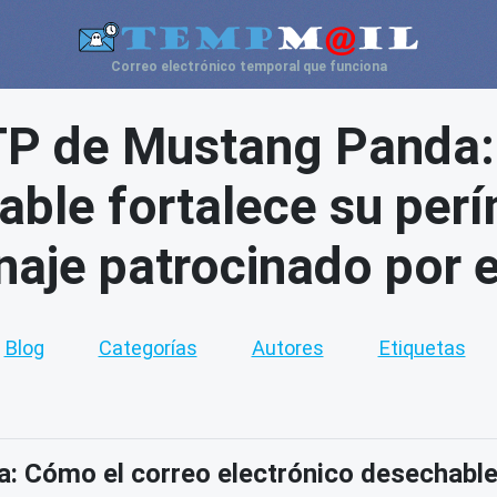
Correo electrónico temporal que funciona
P de Mustang Panda: 
ble fortalece su perí
naje patrocinado por 
Blog
Categorías
Autores
Etiquetas
ómo el correo electrónico desechable f