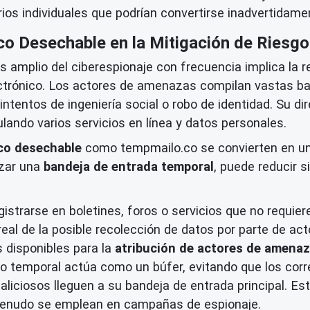
arios individuales que podrían convertirse inadvertida
ico Desechable en la Mitigación de Riesg
 amplio del ciberespionaje con frecuencia implica la r
lectrónico. Los actores de amenazas compilan vastas b
tentos de ingeniería social o robo de identidad. Su dir
ulando varios servicios en línea y datos personales.
ico desechable
como tempmailo.co se convierten en un
izar una
bandeja de entrada temporal
, puede reducir s
gistrarse en boletines, foros o servicios que no requier
 real de la posible recolección de datos por parte de 
s disponibles para la
atribución de actores de amena
o temporal actúa como un búfer, evitando que los corr
aliciosos lleguen a su bandeja de entrada principal. E
a menudo se emplean en campañas de espionaje.