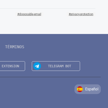
disposable-email
privacy-protection
TÉRMINOS
Español