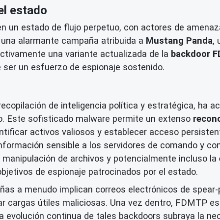
el estado
en un estado de flujo perpetuo, con actores de amena
uz una alarmante campaña atribuida a
Mustang Panda
,
ctivamente una variante actualizada de la
backdoor 
e ser un esfuerzo de espionaje sostenido.
copilación de inteligencia política y estratégica, ha
o. Este sofisticado malware permite un extenso
recon
tificar activos valiosos y establecer acceso persisten
información sensible a los servidores de comando y con
la manipulación de archivos y potencialmente incluso la
jetivos de espionaje patrocinados por el estado.
añas a menudo implican correos electrónicos de spear-
tar cargas útiles maliciosas. Una vez dentro, FDMTP es
 La evolución continua de tales backdoors subraya la n