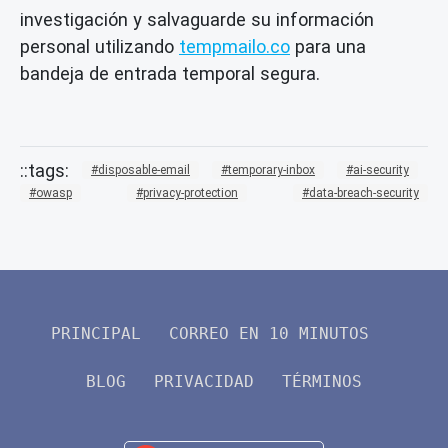
investigación y salvaguarde su información
personal utilizando
tempmailo.co
para una
bandeja de entrada temporal segura.
disposable-email
temporary-inbox
ai-security
owasp
privacy-protection
data-breach-security
PRINCIPAL
CORREO EN 10 MINUTOS
BLOG
PRIVACIDAD
TÉRMINOS