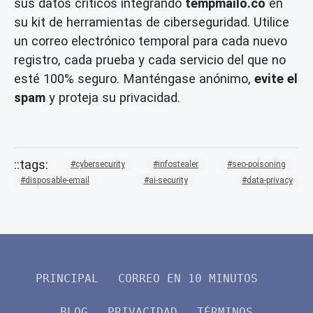
sus datos críticos integrando
tempmailo.co
en
su kit de herramientas de ciberseguridad. Utilice
un correo electrónico temporal para cada nuevo
registro, cada prueba y cada servicio del que no
esté 100% seguro. Manténgase anónimo,
evite el
spam
y proteja su privacidad.
cybersecurity
infostealer
seo-poisoning
disposable-email
ai-security
data-privacy
PRINCIPAL
CORREO EN 10 MINUTOS
BLOG
PRIVACIDAD
TÉRMINOS