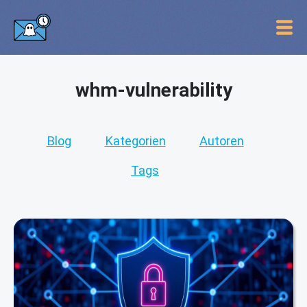
whm-vulnerability
Blog
Kategorien
Autoren
Tags