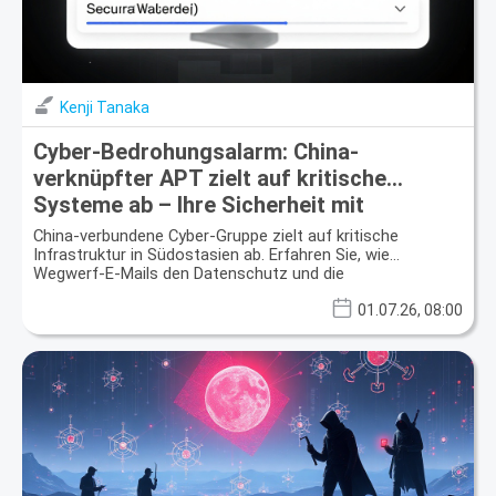
Kenji Tanaka
Cyber-Bedrohungsalarm: China-
verknüpfter APT zielt auf kritische
Systeme ab – Ihre Sicherheit mit
Wegwerf-E-Mails erhöhen
China-verbundene Cyber-Gruppe zielt auf kritische
Infrastruktur in Südostasien ab. Erfahren Sie, wie
Wegwerf-E-Mails den Datenschutz und die
Datensicherheit verbessern.
01.07.26, 08:00