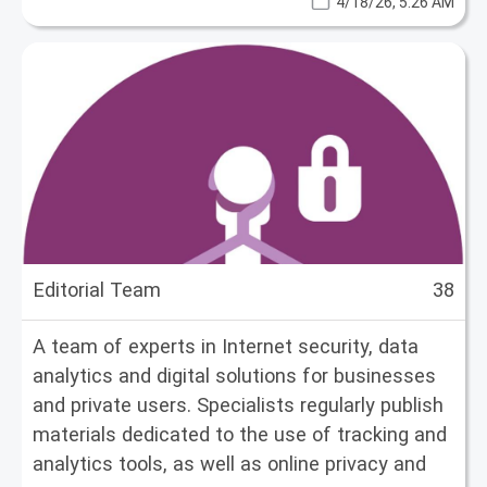
4/18/26, 5:26 AM
Кенджи посвещава опита си на това да учи
потребителите как да възвърнат своята
анонимност в интернет. В tempmailo.co той
се специализира в практични ръководства
за заобикаляне на спам филтрите, защита
на личните данни и навигиране в
сложностите на съвременния уеб, без да се
оставя дигитален отпечатък. Мотото му е:
„Данните ви са вашата крепост; не
допускайте никого без еднократен ключ.“
Editorial Team
38
A team of experts in Internet security, data
analytics and digital solutions for businesses
and private users. Specialists regularly publish
materials dedicated to the use of tracking and
analytics tools, as well as online privacy and