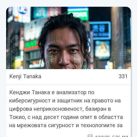
Kenji Tanaka
331
Кенджи Танака е анализатор по
киберсигурност и защитник на правото на
цифрова неприкосновеност, базиран в
Токио, с над десет години опит в областта
на мрежовата сигурност и технологиите за
борба с цензурата. Бивш етичен хакер, днес