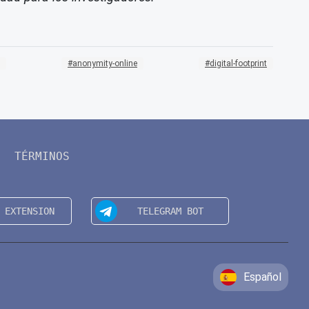
anonymity-online
digital-footprint
TÉRMINOS
Español