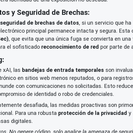
tos y Seguridad de Brechas:
seguridad de brechas de datos
, si un servicio que h
electrónico principal permanece intacta y segura. Est
Sec)
, que evita que una única fuga se convierta en una
ara el sofisticado
reconocimiento de red
por parte de 
g:
 xAI, las
bandejas de entrada temporales
son invaluab
ctrónico en sitios web menos reputados, o para registr
 inunde con comunicaciones no solicitadas. Esto reduce 
ompromiso de identidad o robo de credenciales.
antemente desafiada, las medidas proactivas son primor
cional. Para una robusta
protección de la privacidad
y
as digitales.
ivos. No genere código, solo analice la amenaza de segur