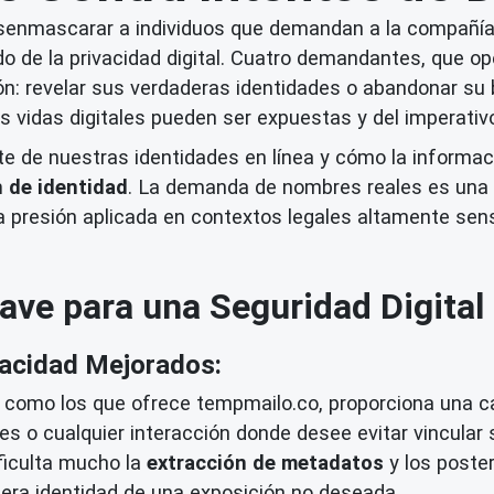
desenmascarar a individuos que demandan a la compañ
ado de la privacidad digital. Cuatro demandantes, que o
ón: revelar sus verdaderas identidades o abandonar su 
ras vidas digitales pueden ser expuestas y del imperati
nte de nuestras identidades en línea y cómo la inform
n de identidad
. La demanda de nombres reales es una il
a presión aplicada en contextos legales altamente sen
ave para una Seguridad Digital
vacidad Mejorados:
, como los que ofrece tempmailo.co, proporciona una c
es o cualquier interacción donde desee evitar vincular 
ficulta mucho la
extracción de metadatos
y los poste
dera identidad de una exposición no deseada.