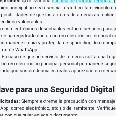
ejorados:
Al utilizar una
bandeja de entrada temporal
p
ico principal no sea esencial, usted corta el vínculo en
 posibilidades de que los actores de amenazas realice
 en línea vulnerables.
reos electrónicos desechables están diseñados para pr
ue se ha registrado con un correo electrónico temporal
l permanece limpia y protegida de spam dirigido o cam
dente de WhatsApp.
:
En caso de que un servicio de terceros sufra una fuga 
e correo electrónico principal personal permanece segur
tando que sus credenciales reales aparezcan en mercad
ave para una Seguridad Digita
icitadas:
Siempre extreme la precaución con mensajes
, correo electrónico, etc.) o del remitente. Verifique 
uar con cualquier enlace o documento.