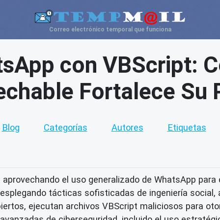
Correo electrónico temporal que funciona
tsApp con VBScript: C
echable Fortalece Su P
Blog
Categorías
Autores
Etiquetas
aprovechando el uso generalizado de WhatsApp para c
splegando tácticas sofisticadas de ingeniería social,
ertos, ejecutan archivos VBScript maliciosos para oto
avanzadas de ciberseguridad, incluido el uso estratégic