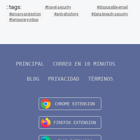
travel-security
disposable-email
privacy-protection
anti-phishing
data-breach-security
temporary-inbox
PRINCIPAL
CORREO EN 10 MINUTOS
BLOG
PRIVACIDAD
TÉRMINOS