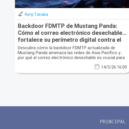
Kenji Tanaka
Backdoor FDMTP de Mustang Panda:
Cómo el correo electrónico desechable
fortalece su perímetro digital contra el
espionaje patrocinado por el estado
Descubra cómo la backdoor FDMTP actualizada de
Mustang Panda amenaza las redes de Asia-Pacífico y
por qué el correo electrónico desechable es crucial para
la protección de la privacidad.
14/5/26 16:00
PRINCIPAL