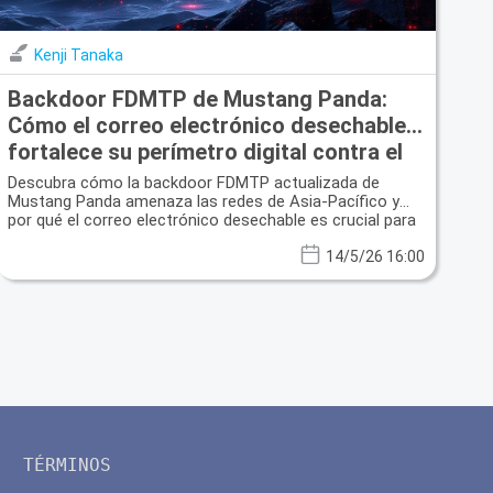
Kenji Tanaka
Backdoor FDMTP de Mustang Panda:
Cómo el correo electrónico desechable
fortalece su perímetro digital contra el
espionaje patrocinado por el estado
Descubra cómo la backdoor FDMTP actualizada de
Mustang Panda amenaza las redes de Asia-Pacífico y
por qué el correo electrónico desechable es crucial para
la protección de la privacidad.
14/5/26 16:00
TÉRMINOS