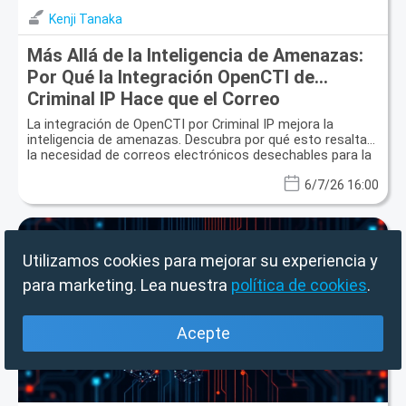
Kenji Tanaka
Más Allá de la Inteligencia de Amenazas:
Por Qué la Integración OpenCTI de
Criminal IP Hace que el Correo
Electrónico Desechable Sea Esencial para
La integración de OpenCTI por Criminal IP mejora la
Su Privacidad
inteligencia de amenazas. Descubra por qué esto resalta
la necesidad de correos electrónicos desechables para la
privacidad y la protección contra el spam.
6/7/26 16:00
Utilizamos cookies para mejorar su experiencia y
para marketing. Lea nuestra
política de cookies
.
Acepte