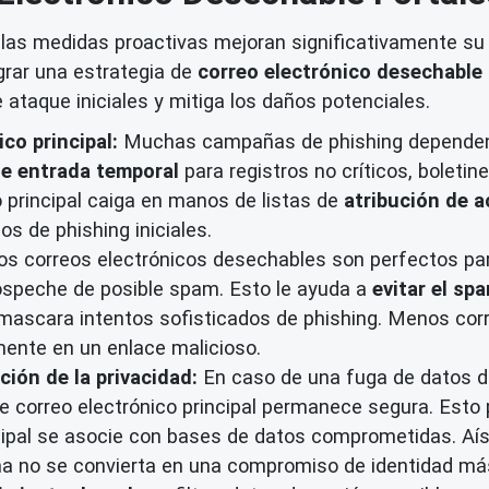
s medidas proactivas mejoran significativamente su re
grar una estrategia de
correo electrónico desechable
ataque iniciales y mitiga los daños potenciales.
co principal:
Muchas campañas de phishing dependen de
e entrada temporal
para registros no críticos, boleti
o principal caiga en manos de listas de
atribución de 
os de phishing iniciales.
s correos electrónicos desechables son perfectos para
ospeche de posible spam. Esto le ayuda a
evitar el sp
nmascara intentos sofisticados de phishing. Menos cor
mente en un enlace malicioso.
ción de la privacidad:
En caso de una fuga de datos de 
de correo electrónico principal permanece segura. Esto
ncipal se asocie con bases de datos comprometidas. Aís
a no se convierta en una compromiso de identidad má