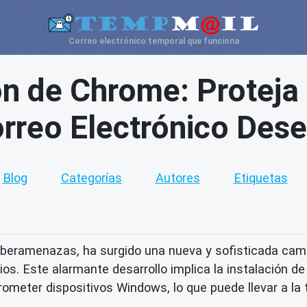
Correo electrónico temporal que funciona
n de Chrome: Proteja s
rreo Electrónico Des
Blog
Categorías
Autores
Etiquetas
iberamenazas, ha surgido una nueva y sofisticada cam
os. Este alarmante desarrollo implica la instalación 
ometer dispositivos Windows, lo que puede llevar a l