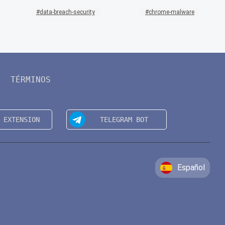
data-breach-security
chrome-malware
TÉRMINOS
Español