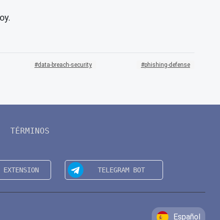
oy.
data-breach-security
phishing-defense
TÉRMINOS
Español