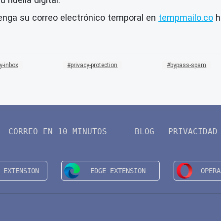
ga su correo electrónico temporal en
tempmailo.co
h
y-inbox
privacy-protection
bypass-spam
CORREO EN 10 MINUTOS
BLOG
PRIVACIDAD