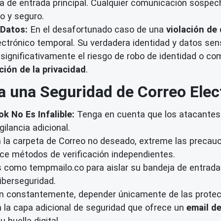
ja de entrada principal. Cualquier comunicación sospech
io y seguro.
 Datos:
En el desafortunado caso de una
violación de
lectrónico temporal. Su verdadera identidad y datos sen
 significativamente el riesgo de robo de identidad o c
ción de la privacidad
.
a una Seguridad de Correo Elec
k No Es Infalible:
Tenga en cuenta que los atacantes 
gilancia adicional.
 la carpeta de Correo no deseado, extreme las precauci
lice métodos de verificación independientes.
os como tempmailo.co para aislar su bandeja de entrada
iberseguridad.
n constantemente, depender únicamente de las protecci
 la capa adicional de seguridad que ofrece un
email d
 huella digital.