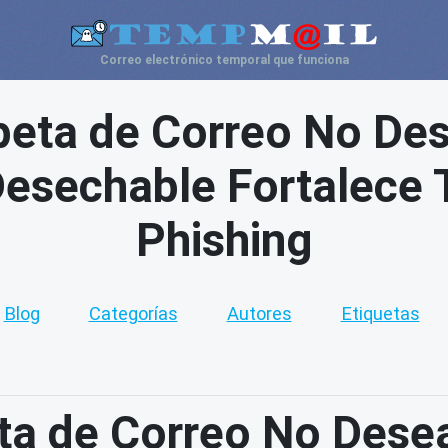
Correo electrónico temporal que funciona
peta de Correo No De
esechable Fortalece 
Phishing
Blog
Categorías
Autores
Etiquetas
ta de Correo No Dese