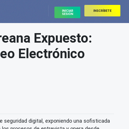
INICIAR
INSCRÍBETE
SESIÓN
reana Expuesto:
reo Electrónico
 seguridad digital, exponiendo una sofisticada
a los procesos de entrevista y opera desde