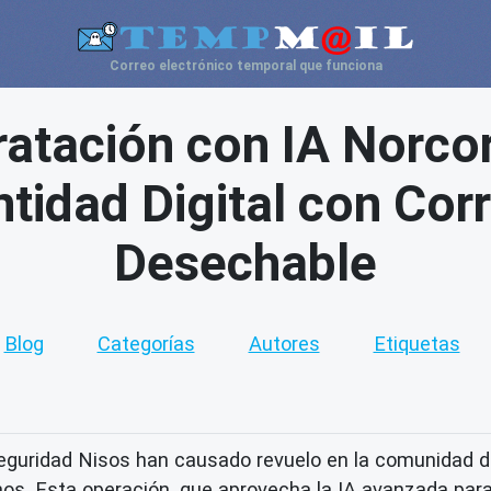
Correo electrónico temporal que funciona
ratación con IA Norco
ntidad Digital con Cor
Desechable
Blog
Categorías
Autores
Etiquetas
seguridad Nisos han causado revuelo en la comunidad de
nos. Esta operación, que aprovecha la IA avanzada par