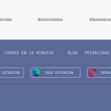
ary-inbox
privacy-protection
data-breach-se
CORREO EN 10 MINUTOS
BLOG
PRIVACIDAD