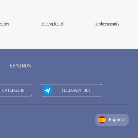
curity
hiring-fraud
cybersecurity
TÉRMINOS
Español