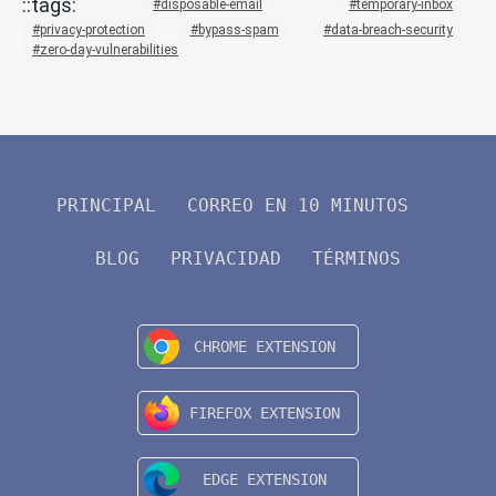
disposable-email
temporary-inbox
privacy-protection
bypass-spam
data-breach-security
zero-day-vulnerabilities
PRINCIPAL
CORREO EN 10 MINUTOS
BLOG
PRIVACIDAD
TÉRMINOS