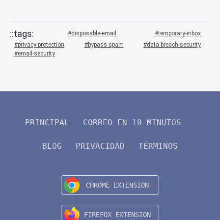
disposable-email
temporary-inbox
privacy-protection
bypass-spam
data-breach-security
email-security
PRINCIPAL
CORREO EN 10 MINUTOS
BLOG
PRIVACIDAD
TÉRMINOS