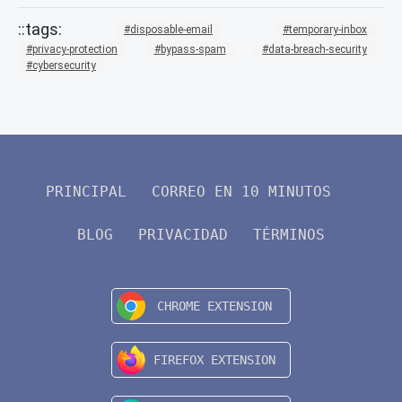
disposable-email
temporary-inbox
privacy-protection
bypass-spam
data-breach-security
cybersecurity
PRINCIPAL
CORREO EN 10 MINUTOS
BLOG
PRIVACIDAD
TÉRMINOS