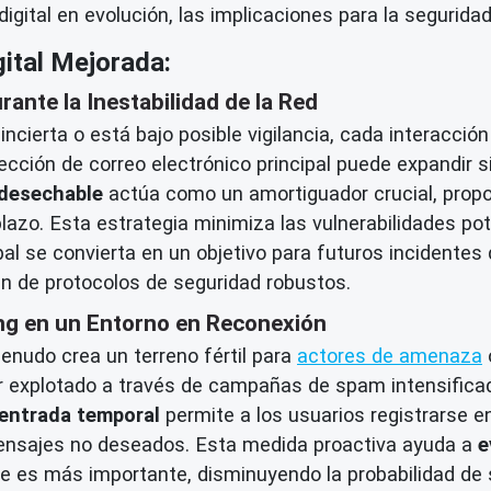
ital en evolución, las implicaciones para la seguridad 
ital Mejorada:
rante la Inestabilidad de la Red
incierta o está bajo posible vigilancia, cada interacció
ección de correo electrónico principal puede expandir 
 desechable
actúa como un amortiguador crucial, prop
plazo. Esta estrategia minimiza las vulnerabilidades po
pal se convierta en un objetivo para futuros incidentes
n de protocolos de seguridad robustos.
ing en un Entorno en Reconexión
enudo crea un terreno fértil para
actores de amenaza
ser explotado a través de campañas de spam intensific
 entrada temporal
permite a los usuarios registrarse en
 mensajes no deseados. Esta medida proactiva ayuda a
e
 que es más importante, disminuyendo la probabilidad de