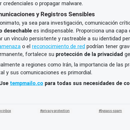
r credenciales o propagar malware.
unicaciones y Registros Sensibles
onimato, ya sea para investigación, comunicación críti
co desechable
es indispensable. Proporciona una capa
r un vínculo persistente y rastreable a su identidad per
e amenaza
o el
reconocimiento de red
podrían tener grav
permanente, fortalece su
protección de la privacidad
ge
almente a regiones como Irán, la importancia de las p
tal y sus comunicaciones es primordial.
 Use
tempmailo.co
para todas sus necesidades de cor
y-inbox
privacy-protection
bypass-spam