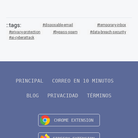
disposable-email
temporary-inbox
privacy-protection
bypass-spam
data-breach-security
ai-cyberattack
PRINCIPAL
CORREO EN 10 MINUTOS
BLOG
PRIVACIDAD
TÉRMINOS