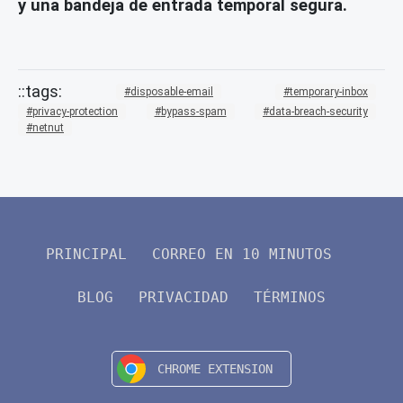
y una bandeja de entrada temporal segura.
disposable-email
temporary-inbox
privacy-protection
bypass-spam
data-breach-security
netnut
PRINCIPAL
CORREO EN 10 MINUTOS
BLOG
PRIVACIDAD
TÉRMINOS