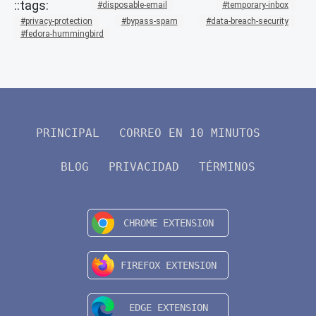
disposable-email
temporary-inbox
privacy-protection
bypass-spam
data-breach-security
fedora-hummingbird
PRINCIPAL
CORREO EN 10 MINUTOS
BLOG
PRIVACIDAD
TÉRMINOS