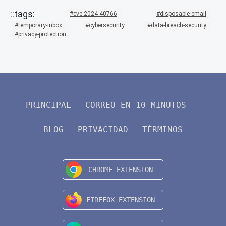
cve-2024-40766
disposable-email
temporary-inbox
cybersecurity
data-breach-security
privacy-protection
PRINCIPAL
CORREO EN 10 MINUTOS
BLOG
PRIVACIDAD
TÉRMINOS