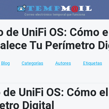
Correo electrónico temporal que funciona
co de UniFi OS: Cómo 
alece Tu Perímetro Di
Blog
Categorías
Autores
Etiquetas
co de UniFi OS: Cómo e
tro Digital