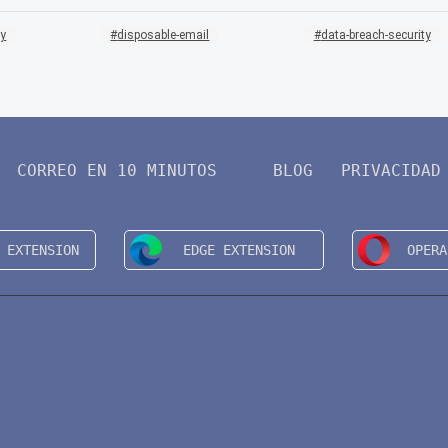
ty
disposable-email
data-breach-security
CORREO EN 10 MINUTOS
BLOG
PRIVACIDAD