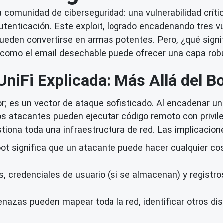
 comunidad de ciberseguridad: una vulnerabilidad crític
tenticación. Este exploit, logrado encadenando tres v
pueden convertirse en armas potentes. Pero, ¿qué signifi
e como el email desechable puede ofrecer una capa rob
niFi Explicada: Más Allá del Bo
ror; es un vector de ataque sofisticado. Al encadenar u
 los atacantes pueden ejecutar código remoto con privile
iona toda una infraestructura de red. Las implicacion
ot significa que un atacante puede hacer cualquier co
, credenciales de usuario (si se almacenan) y registros
azas pueden mapear toda la red, identificar otros disp