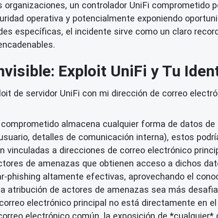
s organizaciones, un controlador UniFi comprometido p
eguridad operativa y potencialmente exponiendo oportu
es específicas, el incidente sirve como un claro record
 encadenables.
nvisible: Exploit UniFi y Tu Iden
it de servidor UniFi con mi dirección de correo electr
i comprometido almacena cualquier forma de datos de u
e usuario, detalles de comunicación interna), estos pod
n vinculadas a direcciones de correo electrónico princi
tores de amenazas que obtienen acceso a dichos dato
-phishing altamente efectivas, aprovechando el conoci
la atribución de actores de amenazas sea más desafia
correo electrónico principal no está directamente en el 
rreo electrónico común, la exposición de *cualquier* 