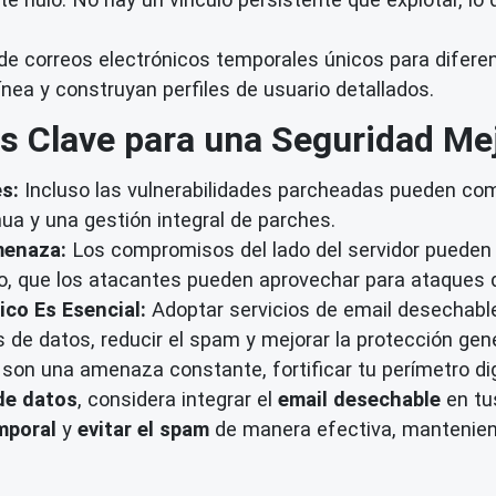
de correos electrónicos temporales únicos para diferent
ínea y construyan perfiles de usuario detallados.
s Clave para una Seguridad Me
s:
Incluso las vulnerabilidades parcheadas pueden comb
nua y una gestión integral de parches.
menaza:
Los compromisos del lado del servidor pueden 
co, que los atacantes pueden aprovechar para ataques d
ico Es Esencial:
Adoptar servicios de email desechabl
as de datos, reducir el spam y mejorar la protección gene
 son una amenaza constante, fortificar tu perímetro di
de datos
, considera integrar el
email desechable
en tus
mporal
y
evitar el spam
de manera efectiva, mantenien