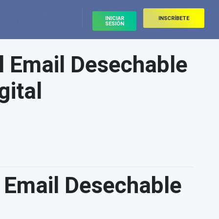
INICIAR
INSCRÍBETE
SESIÓN
el Email Desechable
gital
l Email Desechable