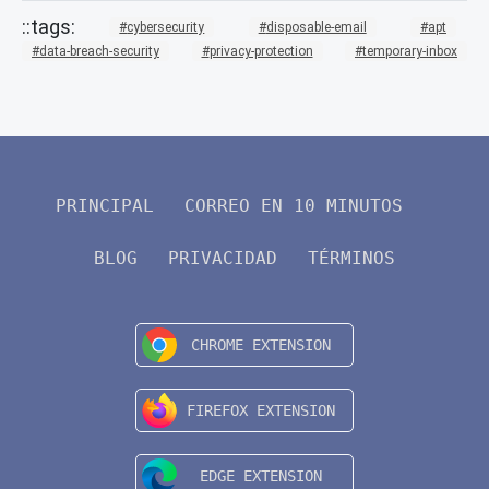
cybersecurity
disposable-email
apt
data-breach-security
privacy-protection
temporary-inbox
PRINCIPAL
CORREO EN 10 MINUTOS
BLOG
PRIVACIDAD
TÉRMINOS