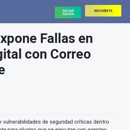
INICIAR
INSCRÍBETE
SESIÓN
xpone Fallas en
gital con Correo
e
vulnerabilidades de seguridad críticas dentro
ente para plugins que se ejecutan con agentes