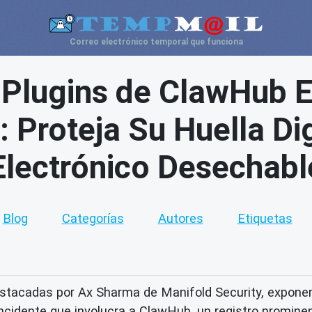
Correo electrónico temporal que funciona
 Plugins de ClawHub E
: Proteja Su Huella Di
Electrónico Desechabl
Blog
Categorías
Autores
Etiquetas
stacadas por Ax Sharma de Manifold Security, exponen 
 incidente que involucra a ClawHub, un registro promin