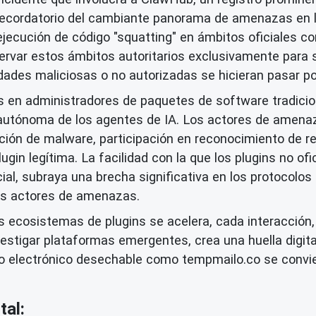
cordatorio del cambiante panorama de amenazas en los 
ejecución de código "squatting" en ámbitos oficiales 
rvar estos ámbitos autoritarios exclusivamente para s
ades maliciosas o no autorizadas se hicieran pasar por
tas en administradores de paquetes de software tradic
utónoma de los agentes de IA. Los actores de amenaza
ión de malware, participación en reconocimiento de red 
lugin legítima. La facilidad con la que los plugins no o
ucial, subraya una brecha significativa en los protocolo
los actores de amenazas.
 ecosistemas de plugins se acelera, cada interacción, 
estigar plataformas emergentes, crea una huella digital
reo electrónico desechable como tempmailo.co se convi
tal: