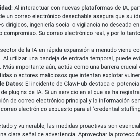
idad:
Al interactuar con nuevas plataformas de IA, part
de un correo electrónico desechable asegura que su id
s dirigidos, ingeniería social o vigilancia no deseada e
o compromiso. Su correo electrónico real, y por lo tant
 sector de la IA en rápida expansión a menudo viene co
 Al utilizar una bandeja de entrada temporal, puede e
do. Más importante aún, actúa como una barrera crucial 
das o actores maliciosos que intentan explotar vulner
de Datos:
El incidente de ClawHub destaca el potencial
e plugins de IA. Si un servicio en el que se ha registr
ción de correo electrónico principal y la información 
rreo electrónico expuesto para el "credential stuffin
tado y vulnerable, las medidas proactivas son esencia
 clara señal de advertencia. Aprovechar la protección 