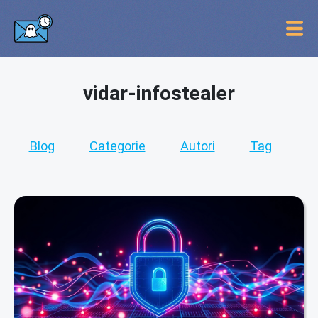
vidar-infostealer
Blog
Categorie
Autori
Tag