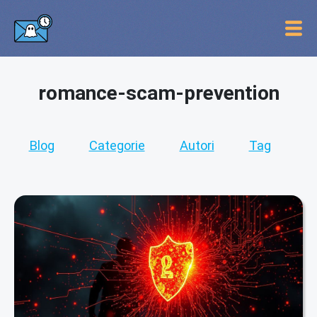
romance-scam-prevention
Blog
Categorie
Autori
Tag