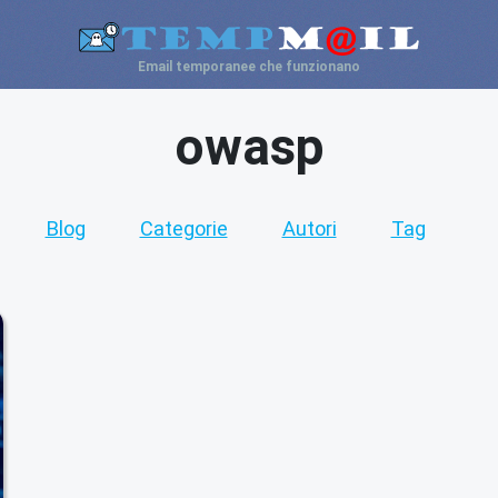
Email temporanee che funzionano
owasp
Blog
Categorie
Autori
Tag