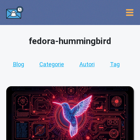
fedora-hummingbird
Blog
Categorie
Autori
Tag