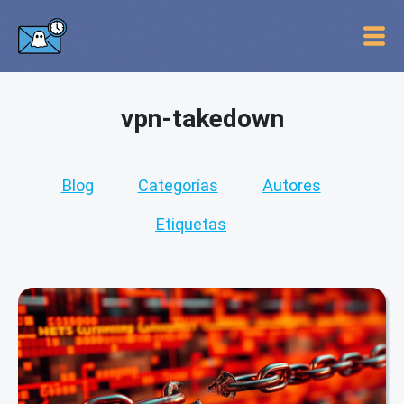
vpn-takedown
Blog
Categorías
Autores
Etiquetas