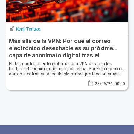
Kenji Tanaka
Más allá de la VPN: Por qué el correo
electrónico desechable es su próxima
capa de anonimato digital tras el
desmantelamiento global del cibercrimen
El desmantelamiento global de una VPN destaca los
límites del anonimato de una sola capa. Aprenda cómo el
correo electrónico desechable ofrece protección crucial
de la privacidad y seguridad ante fugas de datos.
23/05/26, 00:00