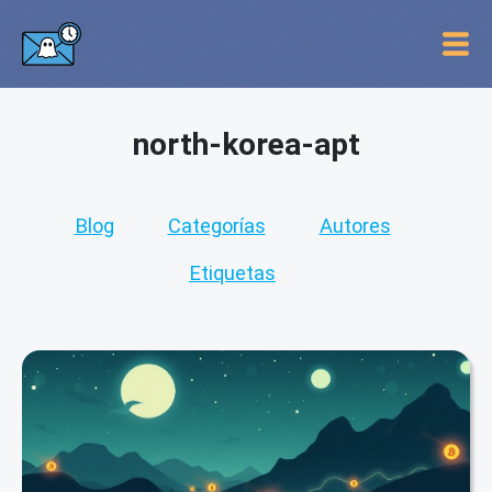
north-korea-apt
Blog
Categorías
Autores
Etiquetas