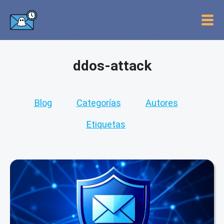
ddos-attack
Blog
Categorías
Autores
Etiquetas